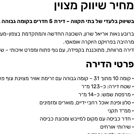
מחיר שיווק מצוין
בשיווק בלעדי של בתי תקווה – דירת 5 חדרים בקומה גבוהה בפרויקט אומאמִי, נאות אריאל שרון.
מרהיבה בפרויקט היוקרה
אומאמִי
.
דירה מרווחת, מתוכננת בקפידה, עם נוף פתוח ומפרט איכותי – שילו
פרטי הדירה
• קומה 10 מתוך 31 – קומה גבוהה עם זרימת אוויר מצוינת ונוף פתוח
• שטח דירה: כ–123 מ״ר
• מרפסת שמש: כ–14 מ״ר
• סלון ופינת אוכל רחבי ידיים, מוארים ומזמינים
• ממ״ד תקני
• חדר כביסה עם מקום למייבש ומכונת כביסה
• שירותי אורחים